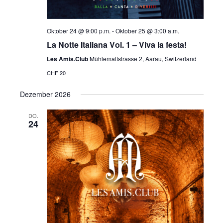
t
-
u
N
Oktober 24 @ 9:00 p.m.
-
Oktober 25 @ 3:00 a.m.
La Notte Italiana Vol. 1 – Viva la festa!
n
a
Les Amis.Club
Mühlemattstrasse 2, Aarau, Switzerland
g
v
CHF 20
A
i
Dezember 2026
n
g
DO.
24
s
a
i
t
c
i
h
o
t