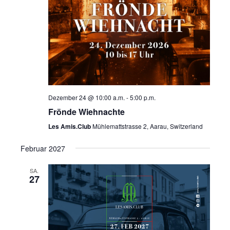
n
e
n
-
N
a
Dezember 24 @ 10:00 a.m.
-
5:00 p.m.
Frönde Wiehnachte
v
Les Amis.Club
Mühlemattstrasse 2, Aarau, Switzerland
i
Februar 2027
g
SA.
27
a
t
i